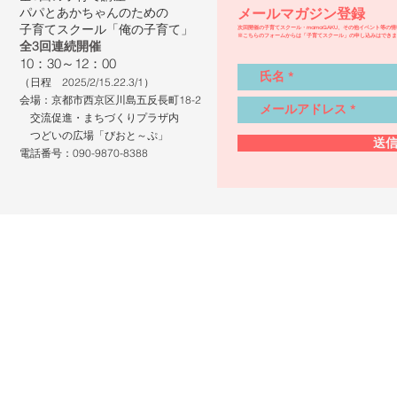
​パパとあかちゃんのための
メールマガジン登録
子育てスクール
「俺の子育て」
​次回開催の子育てスクール・mamaGAKU、その他イベント等の
​※こちらのフォームからは「子育てスクール」の申し込みはでき
全3回連続開催
10：30～12：00
（日程 2025/2/15.22.3/1
）
会場：
京都市西京区川島五反長町18-2
交流促進・まちづくりプラザ内
​ つどいの広場「びおと～ぷ」
送
​電話番号：090-9870-8388